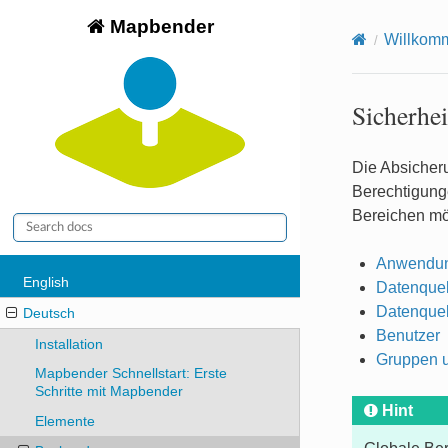
Mapbender
Willkom
Sicherhei
Die Absicher
Berechtigunge
Bereichen mö
Anwendu
English
Datenquel
Datenquel
Deutsch
Benutzer
Installation
Gruppen u
Mapbender Schnellstart: Erste
Schritte mit Mapbender
Hint
Elemente