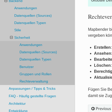
Globale Ber
Backend
Anwendungen
Rechteve
Datenquellen (Sources)
Datenquellen Typen
Mapbender bi
Stile
vergeben kön
Sicherheit
Anwendungen
Erstellen
Datenquellen (Sources)
Ansehen
Bearbeit
Datenquellen Typen
Löschen
Benutzer
Berechti
Gruppen und Rollen
Aktualisi
Rechteverwaltung
Anpassungen / Tipps & Tricks
Fügen Sie Be
damit sie Zug
FAQ - Häufig gestellte Fragen
Architektur
Previous
Entwicklung