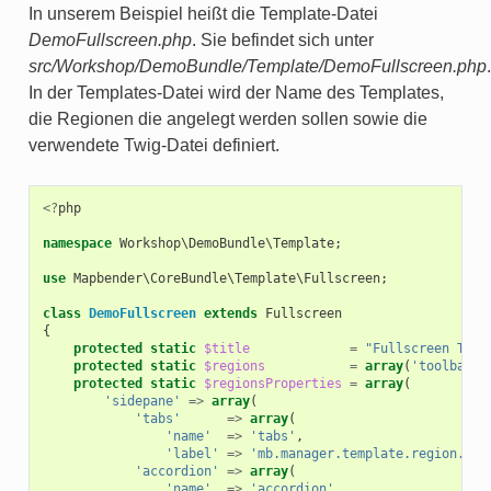
In unserem Beispiel heißt die Template-Datei
DemoFullscreen.php
. Sie befindet sich unter
src/Workshop/DemoBundle/Template/DemoFullscreen.php
.
In der Templates-Datei wird der Name des Templates,
die Regionen die angelegt werden sollen sowie die
verwendete Twig-Datei definiert.
<?
php
namespace
Workshop\DemoBundle\Template
;
use
Mapbender\CoreBundle\Template\Fullscreen
;
class
DemoFullscreen
extends
Fullscreen
{
protected
static
$title
=
"Fullscreen Temp
protected
static
$regions
=
array
(
'toolbar'
,
protected
static
$regionsProperties
=
array
(
'sidepane'
=>
array
(
'tabs'
=>
array
(
'name'
=>
'tabs'
,
'label'
=>
'mb.manager.template.region.tab
'accordion'
=>
array
(
'name'
=>
'accordion'
,