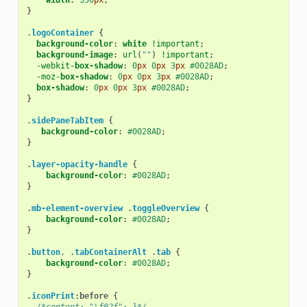
}
.
logoContainer
{
background-color
:
white
!important
;
background-image
:
url
(
""
)
!important
;
-webkit-
box-shadow
:
0
px
0
px
3
px
#0028AD
;
-moz-
box-shadow
:
0
px
0
px
3
px
#0028AD
;
box-shadow
:
0
px
0
px
3
px
#0028AD
;
}
.
sidePaneTabItem
{
background-color
:
#0028AD
;
}
.
layer-opacity-handle
{
background-color
:
#0028AD
;
}
.
mb-element-overview
.
toggleOverview
{
background-color
:
#0028AD
;
}
.
button
,
.
tabContainerAlt
.
tab
{
background-color
:
#0028AD
;
}
.
iconPrint
:
before
{
/*content: "\f02f"; }*/