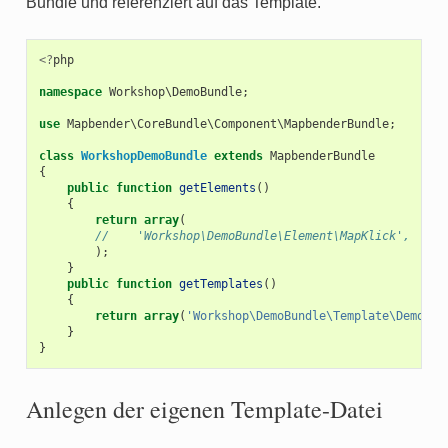
Bundle und referenziert auf das Template.
<?
php
namespace
Workshop\DemoBundle
;
use
Mapbender\CoreBundle\Component\MapbenderBundle
;
class
WorkshopDemoBundle
extends
MapbenderBundle
{
public
function
getElements
()
{
return
array
(
//    'Workshop\DemoBundle\Element\MapKlick',
);
}
public
function
getTemplates
()
{
return
array
(
'Workshop\DemoBundle\Template\DemoFul
}
}
Anlegen der eigenen Template-Datei