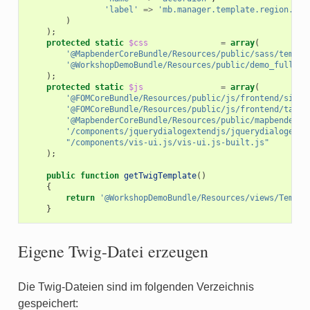
'label'
=>
'mb.manager.template.region.acc
)
);
protected
static
$css
=
array
(
'@MapbenderCoreBundle/Resources/public/sass/templa
'@WorkshopDemoBundle/Resources/public/demo_fullscr
);
protected
static
$js
=
array
(
'@FOMCoreBundle/Resources/public/js/frontend/sidep
'@FOMCoreBundle/Resources/public/js/frontend/tabco
'@MapbenderCoreBundle/Resources/public/mapbender.c
'/components/jquerydialogextendjs/jquerydialogexte
"/components/vis-ui.js/vis-ui.js-built.js"
);
public
function
getTwigTemplate
()
{
return
'@WorkshopDemoBundle/Resources/views/Templa
}
Eigene Twig-Datei erzeugen
Die Twig-Dateien sind im folgenden Verzeichnis
gespeichert: