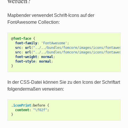
werden?
Mapbender verwendet Schrift-Icons auf der
FontAwesome Collection:
@
font-face
{
font-family
:
'FontAwesome'
;
src
:
url
(
"../../bundles/fomcore/images/icons/fontawesome
src
:
url
(
"../../bundles/fomcore/images/icons/fontawesome
font-weight
:
normal
;
font-style
:
normal
;
}
In der CSS-Datei können Sie zu den Icons der Schriftart
folgendermaßen verweisen:
.
iconPrint
:
before
{
content
:
"\f02f"
;
}