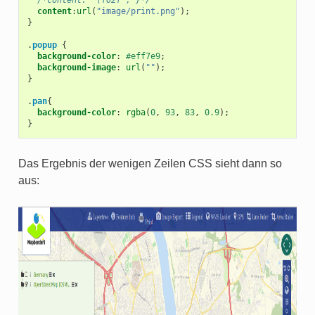
content
:
url
(
"image/print.png"
);
}
.
popup
{
background-color
:
#eff7e9
;
background-image
:
url
(
""
);
}
.
pan
{
background-color
:
rgba
(
0
,
93
,
83
,
0.9
);
}
Das Ergebnis der wenigen Zeilen CSS sieht dann so
aus: