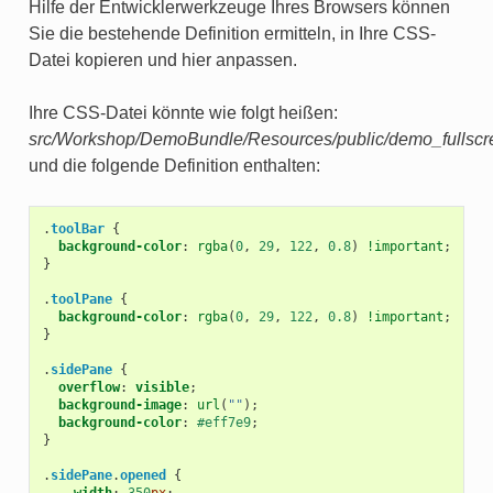
Hilfe der Entwicklerwerkzeuge Ihres Browsers können
Sie die bestehende Definition ermitteln, in Ihre CSS-
Datei kopieren und hier anpassen.
Ihre CSS-Datei könnte wie folgt heißen:
src/Workshop/DemoBundle/Resources/public/demo_fullscr
und die folgende Definition enthalten:
.
toolBar
{
background-color
:
rgba
(
0
,
29
,
122
,
0.8
)
!important
;
}
.
toolPane
{
background-color
:
rgba
(
0
,
29
,
122
,
0.8
)
!important
;
}
.
sidePane
{
overflow
:
visible
;
background-image
:
url
(
""
);
background-color
:
#eff7e9
;
}
.
sidePane
.
opened
{
width
:
350
px
;