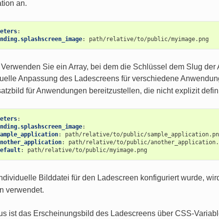
ation an.
eters
:
nding.splashscreen_image
:
path/relative/to/public/myimage.png
: Verwenden Sie ein Array, bei dem die Schlüssel dem Slug de
duelle Anpassung des Ladescreens für verschiedene Anwendu
atzbild für Anwendungen bereitzustellen, die nicht explizit defini
eters
:
nding.splashscreen_image
:
ample_application
:
path/relative/to/public/sample_application.pn
nother_application
:
path/relative/to/public/another_application.
efault
:
path/relative/to/public/myimage.png
dividuelle Bilddatei für den Ladescreen konfiguriert wurde, wir
 verwendet.
us ist das Erscheinungsbild des Ladescreens über CSS-Variabl