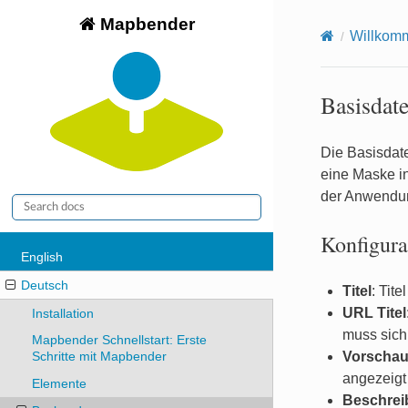
Mapbender
Willkom
Basisdat
Die Basisdat
eine Maske i
der Anwendun
Konfigura
English
Deutsch
Titel
: Tit
URL Titel
Installation
muss sich
Mapbender Schnellstart: Erste
Vorschau
Schritte mit Mapbender
angezeigt 
Elemente
Beschrei