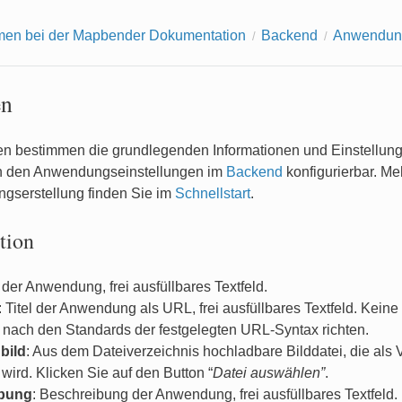
men bei der Mapbender Dokumentation
Backend
Anwendun
en
en bestimmen die grundlegenden Informationen und Einstellun
n den Anwendungseinstellungen im
Backend
konfigurierbar. Me
gserstellung finden Sie im
Schnellstart
.
tion
el der Anwendung, frei ausfüllbares Textfeld.
: Titel der Anwendung als URL, frei ausfüllbares Textfeld. Kei
 nach den Standards der festgelegten URL-Syntax richten.
bild
: Aus dem Dateiverzeichnis hochladbare Bilddatei, die als
wird. Klicken Sie auf den Button “
Datei auswählen”
.
bung
: Beschreibung der Anwendung, frei ausfüllbares Textfeld.