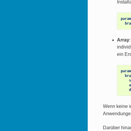
Install
param
bra
Array
indivi
ein Ers
param
bra
s
a
d
Wenn keine in
Anwendungen
Darüber hina