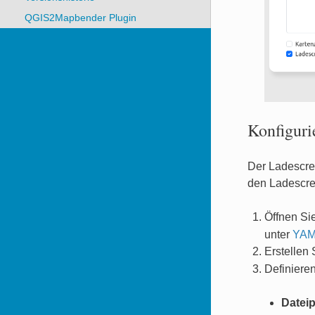
QGIS2Mapbender Plugin
Konfiguri
Der Ladescre
den Ladescree
Öffnen Si
unter
YAML
Erstellen
Definiere
Datei