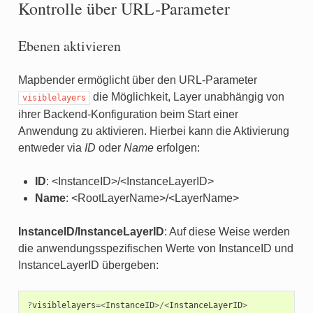
Kontrolle über URL-Parameter
Ebenen aktivieren
Mapbender ermöglicht über den URL-Parameter
die Möglichkeit, Layer unabhängig von
visiblelayers
ihrer Backend-Konfiguration beim Start einer
Anwendung zu aktivieren. Hierbei kann die Aktivierung
entweder via
ID
oder
Name
erfolgen:
ID
: <InstanceID>/<InstanceLayerID>
Name
: <RootLayerName>/<LayerName>
InstanceID/InstanceLayerID
: Auf diese Weise werden
die anwendungsspezifischen Werte von InstanceID und
InstanceLayerID übergeben:
?
visiblelayers
=<
InstanceID
>/<
InstanceLayerID
>