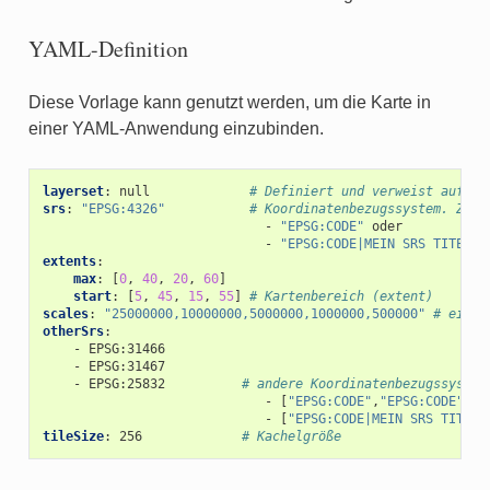
YAML-Definition
Diese Vorlage kann genutzt werden, um die Karte in
einer YAML-Anwendung einzubinden.
layerset
:
null
# Definiert und verweist auf ei
srs
:
"EPSG:4326"
# Koordinatenbezugssystem. Zwei
-
"EPSG:CODE"
oder
-
"EPSG:CODE|MEIN
SRS
TITEL"
extents
:
max
:
[
0
,
40
,
20
,
60
]
start
:
[
5
,
45
,
15
,
55
]
# Kartenbereich (extent)
scales
:
"25000000,10000000,5000000,1000000,500000"
# eine 
otherSrs
:
-
EPSG:31466
-
EPSG:31467
-
EPSG:25832
# andere Koordinatenbezugssystem
-
[
"EPSG:CODE"
,
"EPSG:CODE"
]
o
-
[
"EPSG:CODE|MEIN
SRS
TITEL"
tileSize
:
256
# Kachelgröße