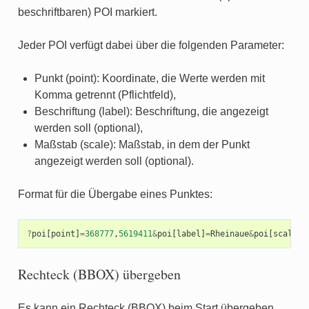
beschriftbaren) POI markiert.
Jeder POI verfügt dabei über die folgenden Parameter:
Punkt (point): Koordinate, die Werte werden mit
Komma getrennt (Pflichtfeld),
Beschriftung (label): Beschriftung, die angezeigt
werden soll (optional),
Maßstab (scale): Maßstab, in dem der Punkt
angezeigt werden soll (optional).
Format für die Übergabe eines Punktes:
?
poi
[
point
]
=
368777
,
5619411
&
poi
[
label
]
=
Rheinaue
&
poi
[
scale
]
=
Rechteck (BBOX) übergeben
Es kann ein Rechteck (BBOX) beim Start übergeben